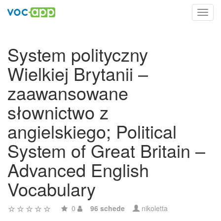
Toggl
navig
System polityczny
Wielkiej Brytanii –
zaawansowane
słownictwo z
angielskiego; Political
System of Great Britain –
Advanced English
Vocabulary
0
96 schede
nikoletta