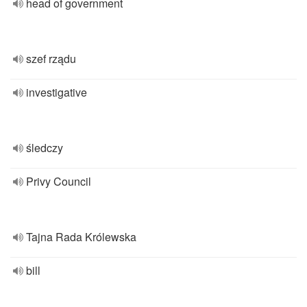
head of government
szef rządu
investigative
śledczy
Privy Council
Tajna Rada Królewska
bill