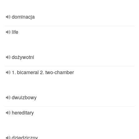
dominacja
life
dożywotni
1. bicameral 2. two-chamber
dwuizbowy
hereditary
dziedziczny