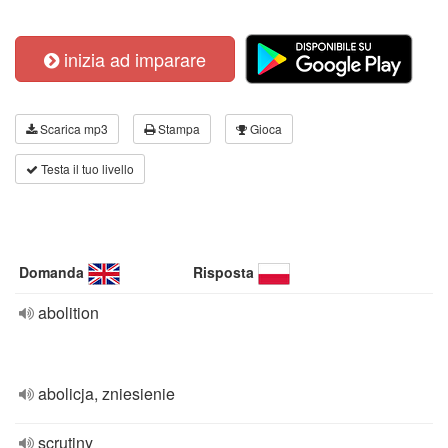
inizia ad imparare
Scarica mp3
Stampa
Gioca
Testa il tuo livello
Domanda
Risposta
abolition
abolicja, zniesienie
scrutiny