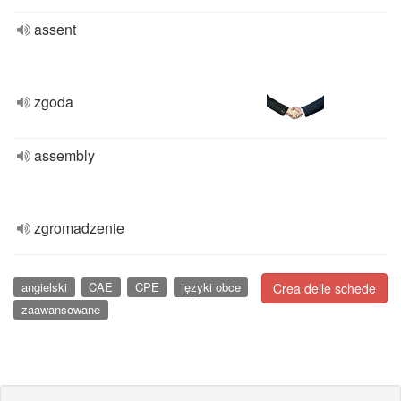
assent
zgoda
assembly
zgromadzenie
angielski
CAE
CPE
języki obce
Crea delle schede
zaawansowane