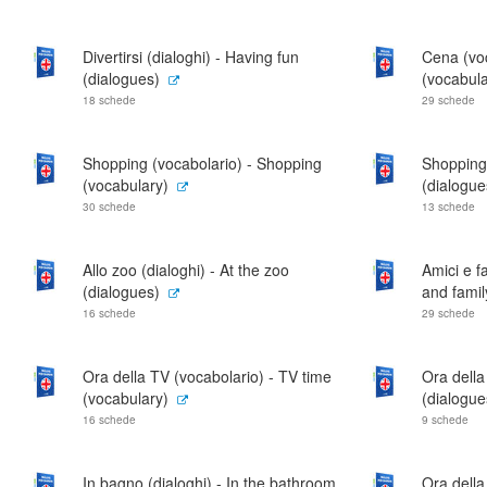
Divertirsi (dialoghi) - Having fun
Cena (voc
(dialogues)
(vocabula
18 schede
29 schede
Shopping (vocabolario) - Shopping
Shopping 
(vocabulary)
(dialogue
30 schede
13 schede
Allo zoo (dialoghi) - At the zoo
Amici e f
(dialogues)
and famil
16 schede
29 schede
Ora della TV (vocabolario) - TV time
Ora della
(vocabulary)
(dialogue
16 schede
9 schede
In bagno (dialoghi) - In the bathroom
Ora della