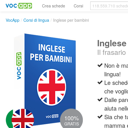
Crea schede
Corsi
VocApp
/
Corsi di lingua
/
Inglese per bambini
Inglese
Il frasario
Non è mai
lingua!
Le schede
che vogli
Dalle paro
aiuta nell
Sia che t
100%
GRATIS
mamma e p