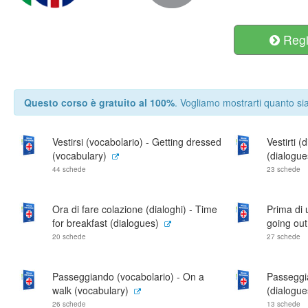
Regis
Questo corso è gratuito al 100%
. Vogliamo mostrarti quanto sia
Vestirsi (vocabolario) - Getting dressed
Vestirti (
(vocabulary)
(dialogue
44 schede
23 schede
Ora di fare colazione (dialoghi) - Time
Prima di 
for breakfast (dialogues)
going out
20 schede
27 schede
Passeggiando (vocabolario) - On a
Passeggia
walk (vocabulary)
(dialogue
26 schede
13 schede