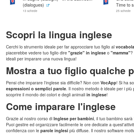
(dialogues)
Time to s
13 schede
25 schede
Scopri la lingua inglese
Cerchi lo strumento ideale per far approcciare tuo figlio al
vocabola
piacerebbe vedere tuo figlio dire
"grazie" in inglese
o
"mamma"
? 
ideali per imparare una nuova lingua!
Mostra a tuo figlio qualche 
Pensi che imparare l'inglese sia difficile? Non con
VocApp
! Si ha s
espressioni o semplici parole
. Il nostro metodo è ideale per i più 
scoprire il mondo dei colori e degli animali
in inglese
!
Come imparare l'inglese
Grazie al nostro corso di
Inglese per bambini
, il tuo bambino sarà
Puoi gestire ed organizzare facilmente le ore dedicate a quest'attivit
confidenza con le
parole inglesi
più diffuse. Il nostro software mot