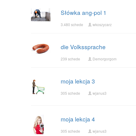
Słówka ang-pol 1
3.480 schede
wkoszycarz
die Volkssprache
239 schede
Demorgorgom
moja lekcja 3
305 schede
wjanus3
moja lekcja 4
305 schede
wjanus3