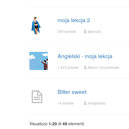
moja lekcja 2
305 schede
wjanus3
Angielski - moja lekcja
1.423 schede
Marcin Szczerbinski
Bitter sweet
14 schede
emigdiokaz
Visualizzo
1-20
di
49
elementi.