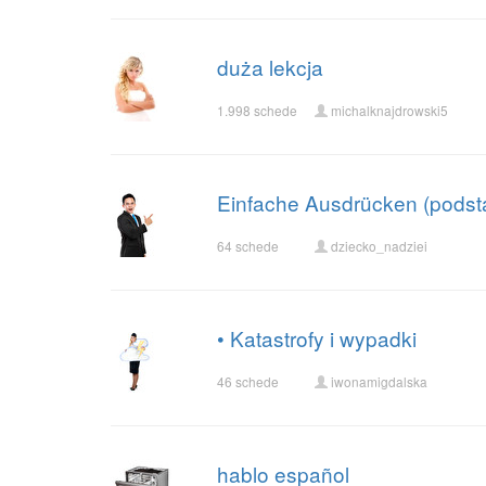
duża lekcja
1.998 schede
michalknajdrowski5
Einfache Ausdrücken (pods
64 schede
dziecko_nadziei
• Katastrofy i wypadki
46 schede
iwonamigdalska
hablo español