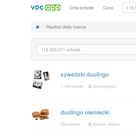
Crea schede
Corsi
Risultati della ricerca
szwedzki duolingo
1.149 schede
Demorgorgom
duolingo niemiecki
234 schede
dziecko_nadziei