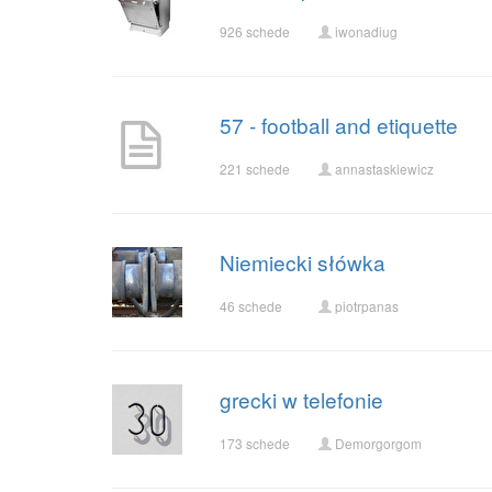
926 schede
iwonadiug
57 - football and etiquette
221 schede
annastaskiewicz
Niemiecki słówka
46 schede
piotrpanas
grecki w telefonie
173 schede
Demorgorgom