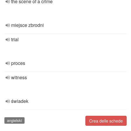
the scene of a crime
miejsce zbrodni
trial
proces
witness
świadek
angielski
Crea delle schede