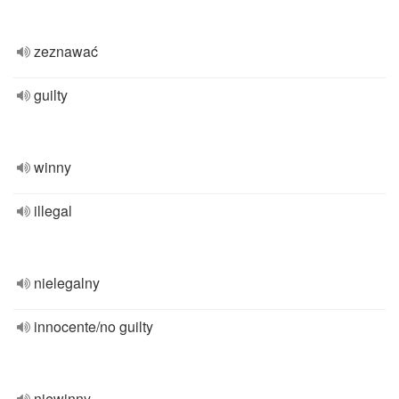
zeznawać
guilty
winny
illegal
nielegalny
innocente/no guilty
niewinny