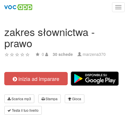
Toggl
navig
zakres słownictwa -
prawo
0
30 schede
marzena370
inizia ad imparare
Scarica mp3
Stampa
Gioca
Testa il tuo livello