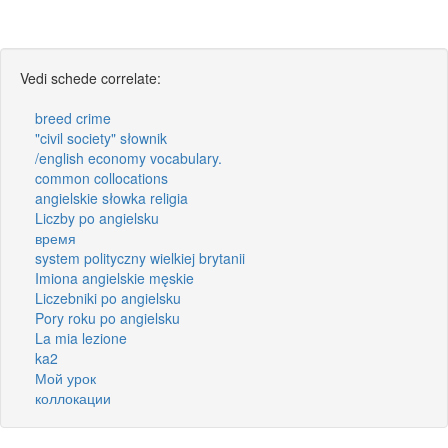
Vedi schede correlate:
breed crime
"civil society" słownik
/english economy vocabulary.
common collocations
angielskie słowka religia
Liczby po angielsku
время
system polityczny wielkiej brytanii
Imiona angielskie męskie
Liczebniki po angielsku
Pory roku po angielsku
La mia lezione
ka2
Мой урок
коллокации