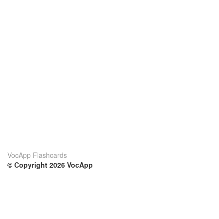
VocApp Flashcards
© Copyright 2026 VocApp
02-798 Mielczarskiego 8/58
Warsaw, Poland (EU)