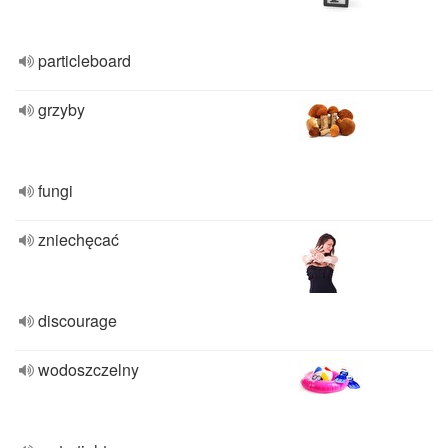
particleboard
grzyby
fungi
zniechęcać
discourage
wodoszczelny