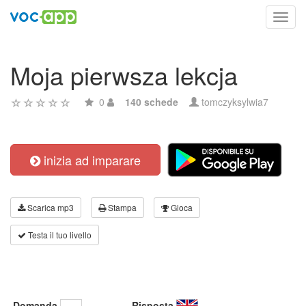
Toggl
navig
Moja pierwsza lekcja
0
140 schede
tomczyksylwia7
inizia ad imparare
Scarica mp3
Stampa
Gioca
Testa il tuo livello
Domanda
Risposta