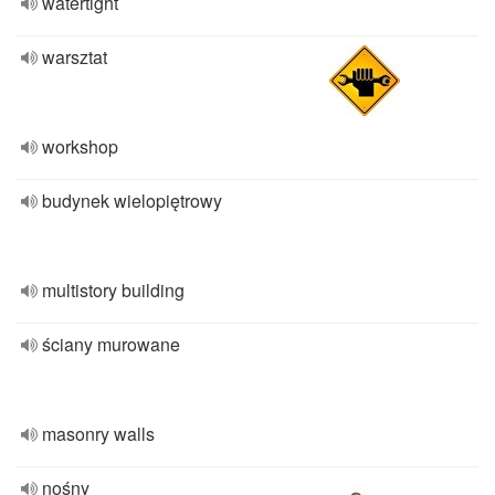
watertight
warsztat
workshop
budynek wielopiętrowy
multistory building
ściany murowane
masonry walls
nośny