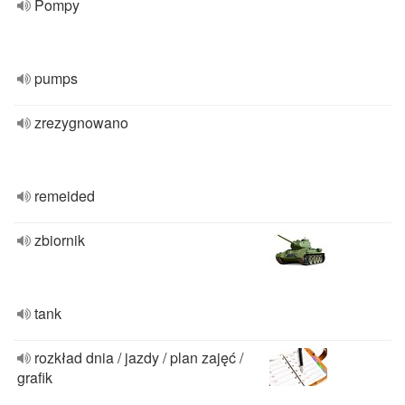
Pompy
pumps
zrezygnowano
remeided
zbiornik
tank
rozkład dnia / jazdy / plan zajęć /
grafik