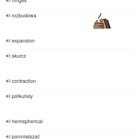
hinges
rozbudowa
expansion
skurcz
contraction
półkulisty
hemispherical
pomniejszać