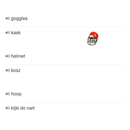
goggles
kask
helmet
kosz
hoop
kijki do nart