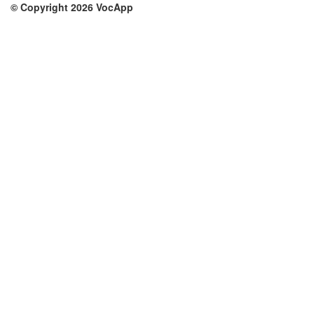
© Copyright 2026 VocApp
02-798 Mielczarskiego 8/58
Warsaw, Poland (EU)
Su di noi
Condizioni
Il nostro team
100% garantito
Blog
Politica sulla privacy
Regolamento
Contatto
GDPR
Contatti
Corsi
Aiuto
Impara inglese
Domande frequenti
Impara tedesco
Impara spagnolo