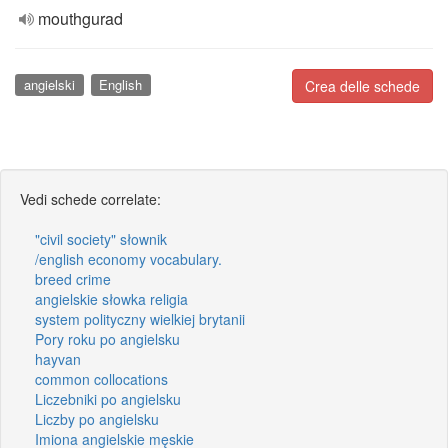
mouthgurad
angielski
English
Crea delle schede
Vedi schede correlate:
"civil society" słownik
/english economy vocabulary.
breed crime
angielskie słowka religia
system polityczny wielkiej brytanii
Pory roku po angielsku
hayvan
common collocations
Liczebniki po angielsku
Liczby po angielsku
Imiona angielskie męskie