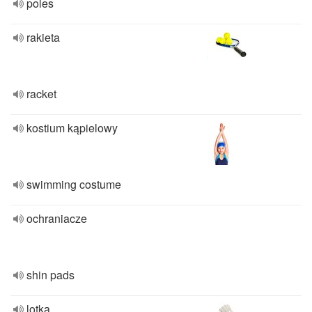
poles
rakieta
racket
kostium kąpielowy
swimming costume
ochraniacze
shin pads
lotka