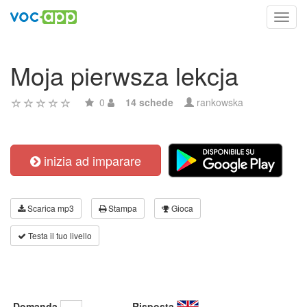
Toggl
navig
Moja pierwsza lekcja
0
14 schede
rankowska
inizia ad imparare
Scarica mp3
Stampa
Gioca
Testa il tuo livello
Domanda
Risposta