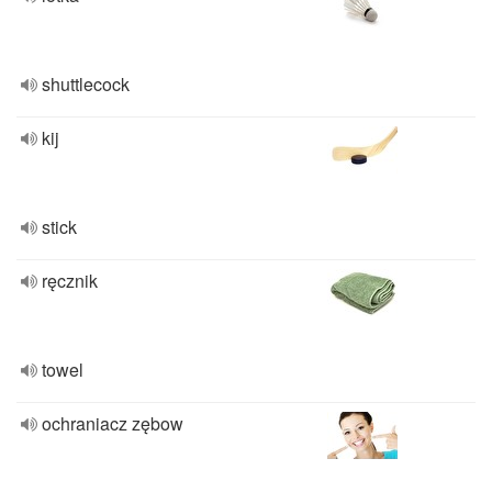
shuttlecock
kij
stick
ręcznik
towel
ochraniacz zębow