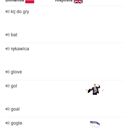
kij do gry
bat
rękawica
glove
gol
goal
gogle