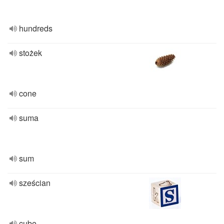
hundreds
stożek
cone
suma
sum
sześcian
cube