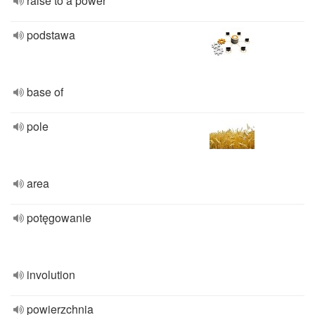
raise to a power
podstawa
base of
pole
area
potęgowanie
involution
powierzchnia