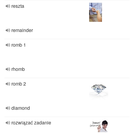
reszta
remainder
romb 1
rhomb
romb 2
diamond
rozwiązać zadanie