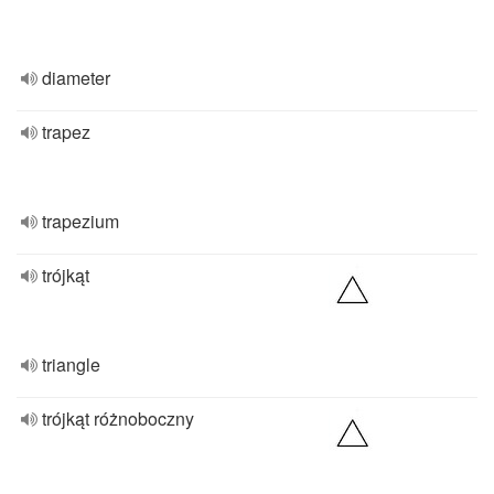
diameter
trapez
trapezium
trójkąt
triangle
trójkąt różnoboczny