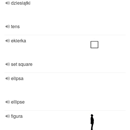
dziesiątki
tens
ekierka
set square
elipsa
ellipse
figura