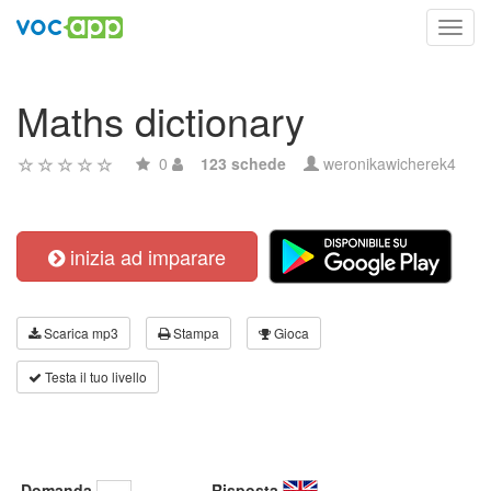
Toggl
navig
Maths dictionary
0
123 schede
weronikawicherek4
inizia ad imparare
Scarica mp3
Stampa
Gioca
Testa il tuo livello
Domanda
Risposta