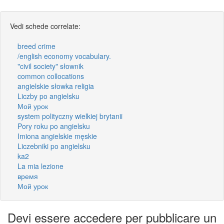
Vedi schede correlate:
breed crime
/english economy vocabulary.
"civil society" słownik
common collocations
angielskie słowka religia
Liczby po angielsku
Мой урок
system polityczny wielkiej brytanii
Pory roku po angielsku
Imiona angielskie męskie
Liczebniki po angielsku
ka2
La mia lezione
время
Мой урок
Devi essere accedere per pubblicare un