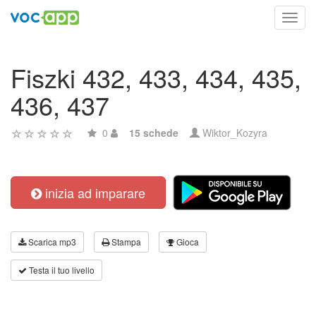
Toggl
navig
Fiszki 432, 433, 434, 435,
436, 437
0
15 schede
Wiktor_Kozyra
inizia ad imparare
Scarica mp3
Stampa
Gioca
Testa il tuo livello