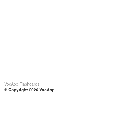
VocApp Flashcards
© Copyright 2026 VocApp
02-798 Mielczarskiego 8/58
Warsaw, Poland (EU)