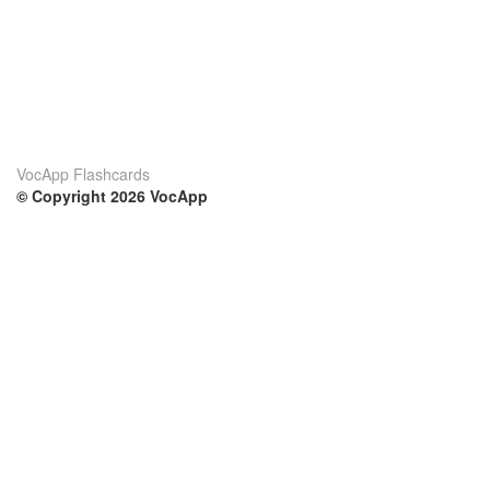
VocApp Flashcards
© Copyright 2026 VocApp
02-798 Mielczarskiego 8/58
Warsaw, Poland (EU)
Su di noi
Condizioni
Il nostro team
100% garantito