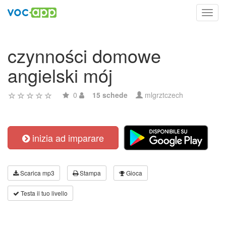
Toggl
navig
czynności domowe
angielski mój
0
15 schede
mlgrztczech
inizia ad imparare
Scarica mp3
Stampa
Gioca
Testa il tuo livello