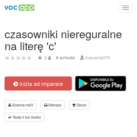
Toggl
navig
czasowniki niereguralne
na literę 'c'
0
6 schede
marzena370
inizia ad imparare
Scarica mp3
Stampa
Gioca
Testa il tuo livello