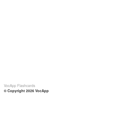
VocApp Flashcards
© Copyright 2026 VocApp
02-798 Mielczarskiego 8/58
Warsaw, Poland (EU)