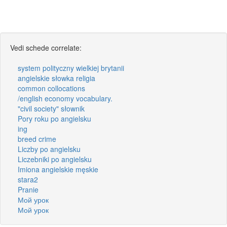
Vedi schede correlate:
system polityczny wielkiej brytanii
angielskie słowka religia
common collocations
/english economy vocabulary.
"civil society" słownik
Pory roku po angielsku
ing
breed crime
Liczby po angielsku
Liczebniki po angielsku
Imiona angielskie męskie
stara2
Pranie
Мой урок
Мой урок