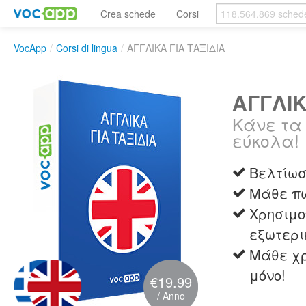
Crea schede
Corsi
VocApp
/
Corsi di lingua
/
ΑΓΓΛΙΚΑ ΓΙΑ ΤΑΞΙΔΙΑ
ΑΓΓΛΙΚ
Κάνε τα 
εύκολα!
Βελτίωσ
Μάθε πω
Χρησιμο
εξωτερι
Μάθε χρ
μόνο!
€19.99
/ Anno