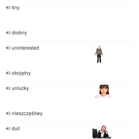
tiny
drobny
uninterested
obojętny
unlucky
nieszczęśliwy
dull