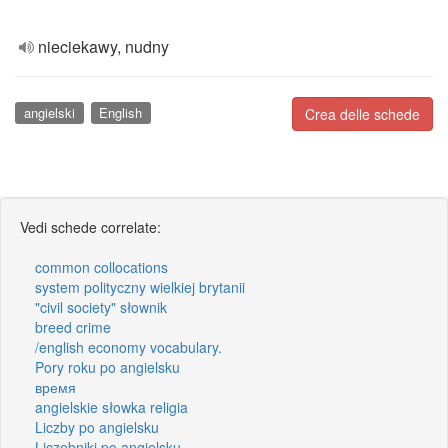
nieciekawy, nudny
angielski
English
Crea delle schede
Vedi schede correlate:
common collocations
system polityczny wielkiej brytanii
"civil society" słownik
breed crime
/english economy vocabulary.
Pory roku po angielsku
время
angielskie słowka religia
Liczby po angielsku
Liczebniki po angielsku