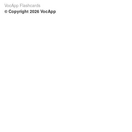
VocApp Flashcards
© Copyright 2026 VocApp
02-798 Mielczarskiego 8/58
Warsaw, Poland (EU)
Su di noi
Condizioni
Il nostro team
100% garantito
Blog
Politica sulla privacy
Regolamento
Contatto
GDPR
Contatti
Corsi
Aiuto
Impara inglese
Domande frequenti