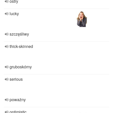
ostry
lucky
szczęśliwy
thick-skinned
gruboskórny
serious
poważny
optimistic