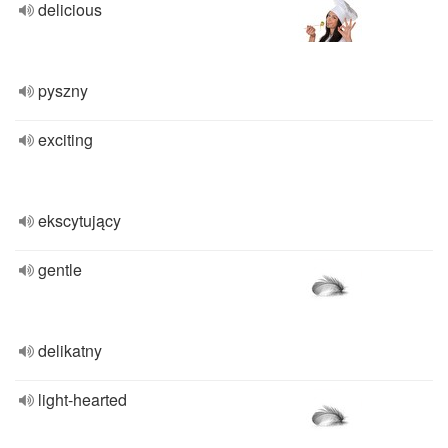
delicious
pyszny
exciting
ekscytujący
gentle
delikatny
light-hearted