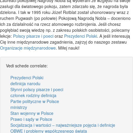
Laureaci pokojowej Nagrody Nobla są wybierani ze względu na swoje
zasługi dla światowego pokoju, zatem zdarzało się, że nagroda była
dzielona. I tak w 1995 roku Józef Rotblat został uhonorowany wraz z
ruchem Pugwash (po połowie) Pokojową Nagrodą Nobla – doceniono
ich za działalność na rzecz atomowego rozbrojenia. Jeśli chcesz
pogłębiać swoją wiedzę np. z zakresu polskich osobistości, polecamy
lekcje:
Polscy pisarze i poeci
oraz
Prezydenci Polski
. A jeśli interesują
Cię inne międzynarodowe zagadnienia, zajrzyj do naszego zestawu
Organizacje międzynarodowe
. Miłej nauki!
Vedi schede correlate:
Prezydenci Polski
definicja narodu
Słynni polscy pisarze i poeci
członek rodziny definicja
Partie polityczne w Polsce
ministrzy
Stan wojenny w Polsce
Prawo i sądy w Polsce
Socjalizacja i wartości – najważniejsze pojęcia i definicje
OBWE i problemy współczesnego świata