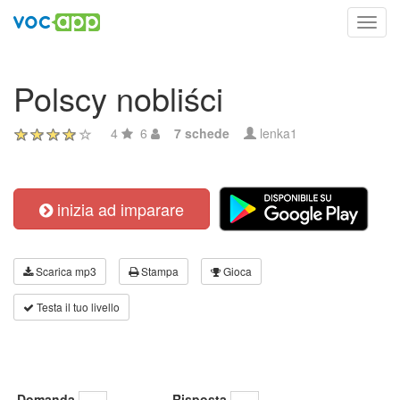
Toggl
navig
Polscy nobliści
4
6
7 schede
lenka1
inizia ad imparare
Scarica mp3
Stampa
Gioca
Testa il tuo livello
Domanda
Risposta