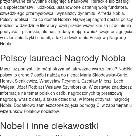
przyznawane za wybitne osiągnięcia naukowe, literackie lub zasługi
dla społeczeństw i ludzkości, ustanowione ostatnią wolą fundatora,
szwedzkiego przemysłowca i wynalazcy dynamitu, Alfreda Nobla.
Polscy nobliści – za co dostali Nobla? Najwięcej nagród dostali polscy
nobliści w dziedzinie literatury, czyli przede wszystkim za uzdolnienia
poetycko – pisarskie, ale nasi rodacy mają również swoje osiągnięcia
w dziedzinie fizyki i chemii, a także dwukrotnie Pokojową Nagrodę
Nobla.
Polscy laureaci Nagrody Nobla
Masz już pomysł, kto mógł otrzymać tak ważne wyróżnienie? Nobliści
polscy to grono 7 osób i należą do niego: Maria Skłodowska-Curie,
Henryk Sienkiewicz, Władysław Reymont, Czesław Miłosz, Lech
Wałęsa, Józef Rotblat i Wisława Szymborska. W zestawie znajdziesz
informacje na temat polskich osób, nagrodzonych tą prestiżową
nagrodą, wraz z datą, a także dziedziną, w której otrzymali nagrodę
Nobla. Dodatkowo zamieszczone zdjęcia pomogą Ci w zapamiętaniu
wizerunków Polaków noblistów.
Nobel i inne ciekawostki