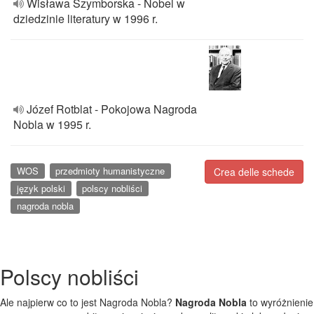
Wisława Szymborska - Nobel w
dziedzinie literatury w 1996 r.
Józef Rotblat - Pokojowa Nagroda
Nobla w 1995 r.
WOS
przedmioty humanistyczne
Crea delle schede
język polski
polscy nobliści
nagroda nobla
Polscy nobliści
Ale najpierw co to jest Nagroda Nobla?
Nagroda Nobla
to wyróżnienie