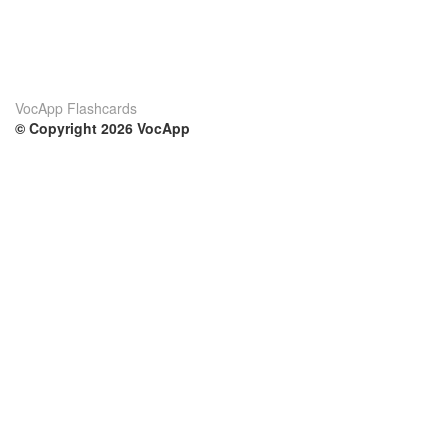
VocApp Flashcards
© Copyright 2026 VocApp
02-798 Mielczarskiego 8/58
Warsaw, Poland (EU)
Su di noi
Condizioni
Il nostro team
100% garantito
Blog
Politica sulla privacy
Regolamento
Contatto