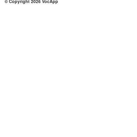
© Copyright 2026 VocApp
02-798 Mielczarskiego 8/58
Warsaw, Poland (EU)
Su di noi
Condizioni
Il nostro team
100% garantito
Blog
Politica sulla privacy
Regolamento
Contatto
GDPR
Contatti
Corsi
Aiuto
Impara inglese
Domande frequenti
Impara tedesco
Impara spagnolo