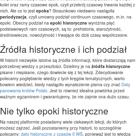
kolei oraz ramy czasowe epok, czyli przekrój czasowy trwania każdej z
nich. Ale co to jest
epoka
? Stosunkowo niedawno nastąpiła
periodyzacja
, czyli umowny podział continuum czasowego, m.in. na
epoki. Obecny podział na
epoki historyczne
wyróżnia pięć
podstawowych ram czasowych, są to: prehistoria, starożytność,
średniowiecze, nowożytność i trwające do dziś czasy współczesne.
Źródła historyczne i ich podział
W historii niezwykle istotne są źródła informacji, które dostarczają nam
potrzebnej wiedzy o przeszłości. Dzielimy je na
źródła historyczne
pisane i niepisane, czego dowiecie się z tej lekcji. Zdecydowanie
polecamy pogłębianie wiedzy z tych kręgów tematycznych, warto
bowiem wiedzieć, kiedy nastąpiło wynalezienie pisma czy znać
Daty
panowania królów Polski
. Jest to również idealna powtórka przed
ważnym egzaminem i gwarantujemy, że nie zajmie ona dużo czasu.
Nie tylko epoki historyczne
Na naszej platformie posiadamy wiele ciekawych lekcji, do których
możesz zajrzeć. Jeśli pozostaniemy przy historii, to szczególnie
polecamy:
daty historyczne z czasów II WŚ
, ponieważ jest to wiedza