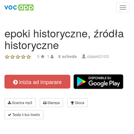
Toggl
navig
epoki historyczne, źródła
historyczne
5
1
8 schede
olasek3103
inizia ad imparare
Scarica mp3
Stampa
Gioca
Testa il tuo livello