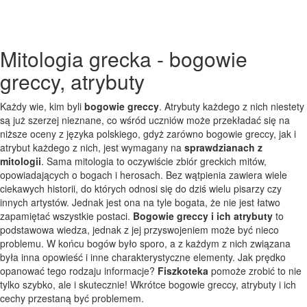
Mitologia grecka - bogowie
greccy, atrybuty
Każdy wie, kim byli
bogowie greccy
. Atrybuty każdego z nich niestety
są już szerzej nieznane, co wśród uczniów może przekładać się na
niższe oceny z języka polskiego, gdyż zarówno bogowie greccy, jak i
atrybut każdego z nich, jest wymagany na
sprawdzianach z
mitologii
. Sama mitologia to oczywiście zbiór greckich mitów,
opowiadających o bogach i herosach. Bez wątpienia zawiera wiele
ciekawych historii, do których odnosi się do dziś wielu pisarzy czy
innych artystów. Jednak jest ona na tyle bogata, że nie jest łatwo
zapamiętać wszystkie postaci.
Bogowie greccy i ich atrybuty
to
podstawowa wiedza, jednak z jej przyswojeniem może być nieco
problemu. W końcu bogów było sporo, a z każdym z nich związana
była inna opowieść i inne charakterystyczne elementy. Jak prędko
opanować tego rodzaju informacje?
Fiszkoteka
pomoże zrobić to nie
tylko szybko, ale i skutecznie! Wkrótce bogowie greccy, atrybuty i ich
cechy przestaną być problemem.