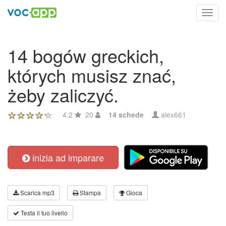
Toggl
navig
14 bogów greckich,
których musisz znać,
żeby zaliczyć.
4.2
20
14 schede
alex661
inizia ad imparare
Scarica mp3
Stampa
Gioca
Testa il tuo livello