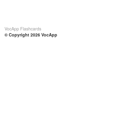
VocApp Flashcards
© Copyright 2026 VocApp
02-798 Mielczarskiego 8/58
Warsaw, Poland (EU)
Su di noi
Condizioni
Il nostro team
100% garantito
Blog
Politica sulla privacy
Regolamento
Contatto
GDPR