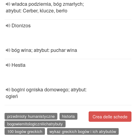
władca podziemia, bóg zmarłych;
atrybut: Cerber, klucze, berło
Dionizos
bóg wina; atrybut: puchar wina
Hestia
bogini ogniska domowego; atrybut:
ogień
przedmioty humanistyczne
historia
Crea delle schede
bogowiemitologiczniiichatrybuty
100 bogów greckich
wykaz greckich bogów i ich atrybutów