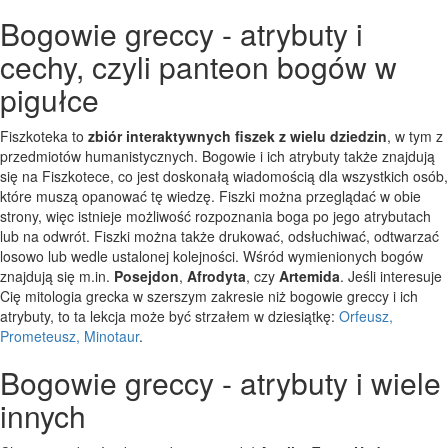
Bogowie greccy - atrybuty i
cechy, czyli panteon bogów w
pigułce
Fiszkoteka to
zbiór interaktywnych fiszek z wielu dziedzin
, w tym z
przedmiotów humanistycznych. Bogowie i ich atrybuty także znajdują
się na Fiszkotece, co jest doskonałą wiadomością dla wszystkich osób,
które muszą opanować tę wiedzę. Fiszki można przeglądać w obie
strony, więc istnieje możliwość rozpoznania boga po jego atrybutach
lub na odwrót. Fiszki można także drukować, odsłuchiwać, odtwarzać
losowo lub wedle ustalonej kolejności. Wśród wymienionych bogów
znajdują się m.in.
Posejdon
,
Afrodyta
, czy
Artemida
. Jeśli interesuje
Cię mitologia grecka w szerszym zakresie niż bogowie greccy i ich
atrybuty, to ta lekcja może być strzałem w dziesiątkę:
Orfeusz,
Prometeusz, Minotaur
.
Bogowie greccy - atrybuty i wiele
innych