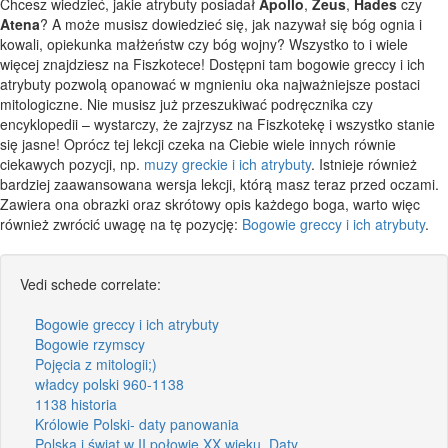
Chcesz wiedzieć, jakie atrybuty posiadał
Apollo
,
Zeus
,
Hades
czy
Atena
? A może musisz dowiedzieć się, jak nazywał się bóg ognia i
kowali, opiekunka małżeństw czy bóg wojny? Wszystko to i wiele
więcej znajdziesz na Fiszkotece! Dostępni tam bogowie greccy i ich
atrybuty pozwolą opanować w mgnieniu oka najważniejsze postaci
mitologiczne. Nie musisz już przeszukiwać podręcznika czy
encyklopedii – wystarczy, że zajrzysz na Fiszkotekę i wszystko stanie
się jasne! Oprócz tej lekcji czeka na Ciebie wiele innych równie
ciekawych pozycji, np.
muzy greckie i ich atrybuty
. Istnieje również
bardziej zaawansowana wersja lekcji, którą masz teraz przed oczami.
Zawiera ona obrazki oraz skrótowy opis każdego boga, warto więc
również zwrócić uwagę na tę pozycję:
Bogowie greccy i ich atrybuty
.
Vedi schede correlate:
Bogowie greccy i ich atrybuty
Bogowie rzymscy
Pojęcia z mitologii;)
władcy polski 960-1138
1138 historia
Królowie Polski- daty panowania
Polska i świat w II połowie XX wieku. Daty