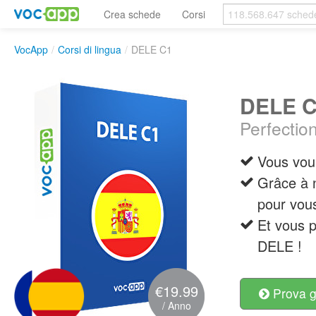
Crea schede
Corsi
VocApp
/
Corsi di lingua
/
DELE C1
DELE 
Perfectio
Vous voul
Grâce à n
pour vous
Et vous p
DELE !
€19.99
Prova g
/ Anno