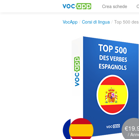
Crea schede
C
VocApp
/
Corsi di lingua
/
Top 500 des
€19.
/ Ann