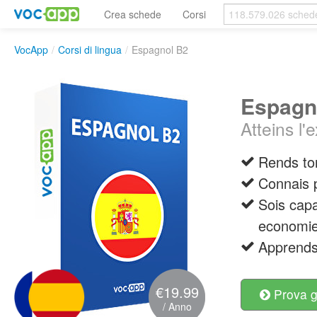
Crea schede
Corsi
VocApp
/
Corsi di lingua
/
Espagnol B2
Espagn
Atteins l'
Rends ton
Connais p
Sois capa
economie
Apprends 
€19.99
Prova g
/ Anno