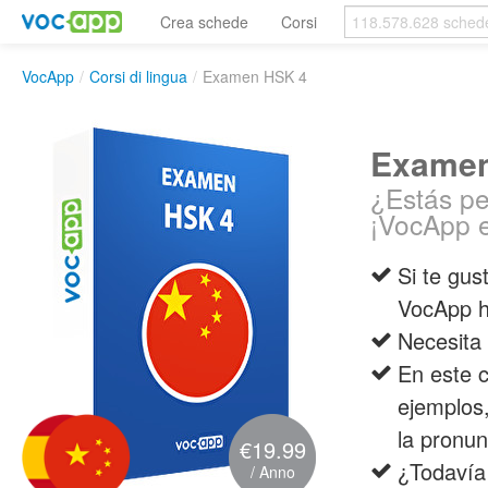
Crea schede
Corsi
VocApp
/
Corsi di lingua
/
Examen HSK 4
Examen
¿Estás pe
¡VocApp e
Si te gu
VocApp ha
Necesita
En este c
ejemplos,
la pronun
€19.99
¿Todavía
/ Anno