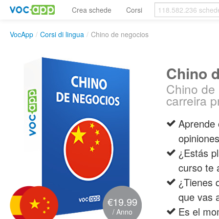
Crea schede
Corsi
VocApp
/
Corsi di lingua
/
Chino de negocios
Chino 
Chino de 
carreira p
Aprende c
opiniones
¿Estás p
curso te 
¿Tienes 
que vas 
€19.99
Es el mo
/ Anno