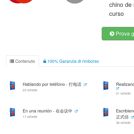
chino de
curso
Prova g
Contenuto
100% Garanzia di rimborso
Hablando por teléfono - 打电话
Realizan
23 schede
21 schede
En una reunión - 在会议中
Escribie
正式信
17 schede
36 schede