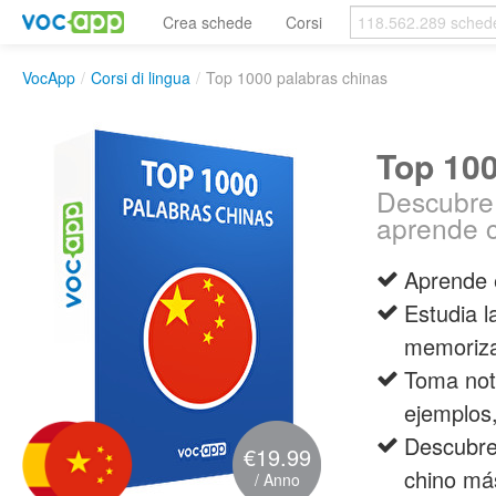
Crea schede
Corsi
VocApp
/
Corsi di lingua
/
Top 1000 palabras chinas
Top 100
Descubre
aprende c
Aprende 
Estudia l
memoriza
Toma nota
ejemplos
Descubre
€19.99
chino má
/ Anno