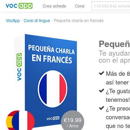
Crea schede
Corsi
VocApp
/
Corsi di lingua
/
Pequeña charla en francés
Pequeña
Te ayudam
con el ap
Más de 80
así tener
¿Te gusta
tenemos!
¿Te preoc
conversa
€19.99
que no t
/ Anno