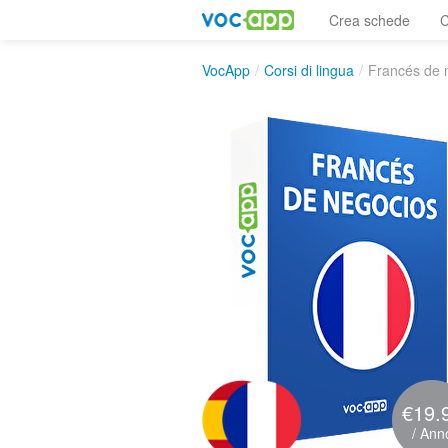
Crea schede
C
VocApp
/
Corsi di lingua
/
Francés de 
€19.
/ Ann