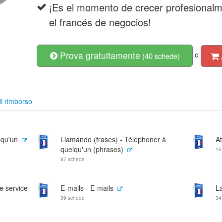
¡Es el momento de crecer profesionalm
el francés de negocios!
Prova gratuitamente
o
(40 schede)
i rimborso
lqu'un
Llamando (frases) - Téléphoner à
At
quelqu'un (phrases)
15
87 schede
Le service
E-mails - E-mails
L
39 schede
34