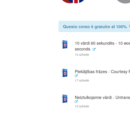
Questo corso è gratuito al 100%
.
10 vārdi 60 sekundēs - 10 wor
seconds
10 schede
Pieklājības frāzes - Courtesy
17 schede
Neiztulkojamie vārdi - Untrans
10 schede