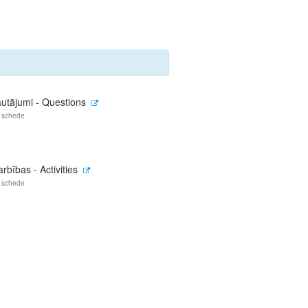
autājumi - Questions
 schede
rbības - Activities
 schede