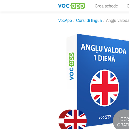
Crea schede
C
VocApp
/
Corsi di lingua
/
Angļu valoda
100
GRAT