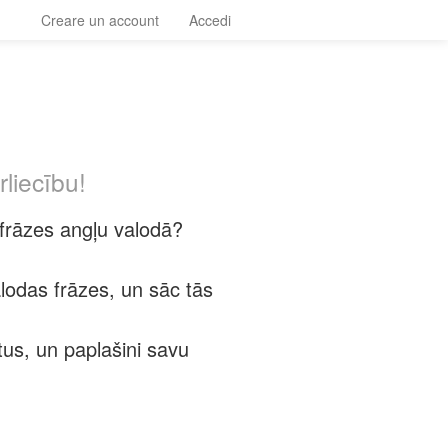
Creare un account
Accedi
liecību!
s frāzes angļu valodā?
lodas frāzes, un sāc tās
us, un paplašini savu