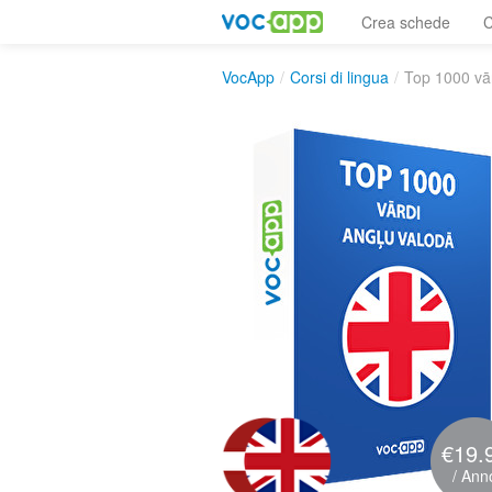
Crea schede
C
VocApp
/
Corsi di lingua
/
Top 1000 vār
€19.
/ Ann