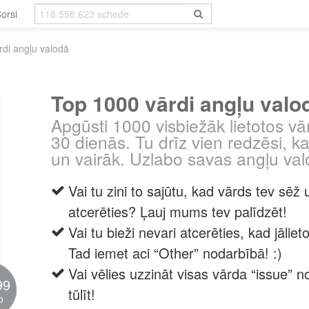
orsi
di angļu valodā
Top 1000 vārdi angļu valo
Apgūsti 1000 visbiežāk lietotos vā
30 dienās. Tu drīz vien redzēsi, ka
un vairāk. Uzlabo savas angļu va
Vai tu zini to sajūtu, kad vārds tev sēž 
atcerēties? Ļauj mums tev palīdzēt!
Vai tu bieži nevari atcerēties, kad jālieto
Tad iemet aci “Other” nodarbībā! :)
Vai vēlies uzzināt visas vārda “issue” 
99
tūlīt!
o