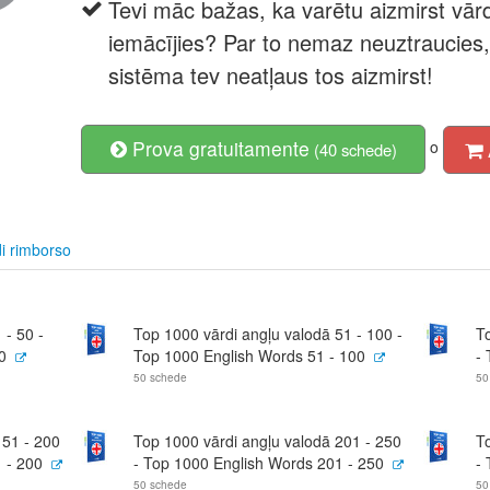
Tevi māc bažas, ka varētu aizmirst vārd
iemācījies? Par to nemaz neuztraucies
sistēma tev neatļaus tos aizmirst!
Prova gratuitamente
o
(40 schede)
i rimborso
 - 50 -
Top 1000 vārdi angļu valodā 51 - 100 -
T
0
Top 1000 English Words 51 - 100
-
50 schede
50
151 - 200
Top 1000 vārdi angļu valodā 201 - 250
T
 - 200
- Top 1000 English Words 201 - 250
-
50 schede
50