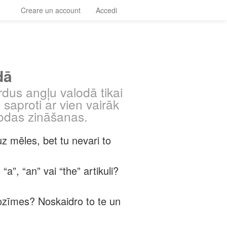
Creare un account
Accedi
dā
rdus angļu valodā tikai
 saproti ar vien vairāk
lodas zināšanas.
uz mēles, bet tu nevari to
 “a”, “an” vai “the” artikuli?
nozīmes? Noskaidro to te un