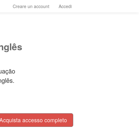
Creare un account
Accedi
nglês
tuação
nglês.
Acquista accesso completo