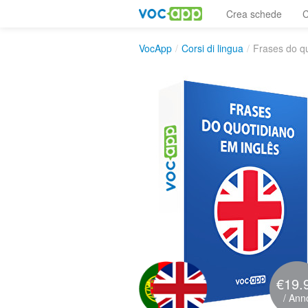
Crea schede
C
VocApp
/
Corsi di lingua
/
Frases do qu
€19.
/ Ann