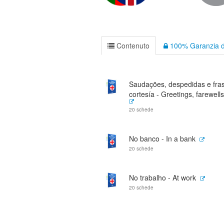
Contenuto
100% Garanzia d
Saudações, despedidas e fra
cortesía - Greetings, farewells
20 schede
No banco - In a bank
20 schede
No trabalho - At work
20 schede