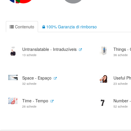
Contenuto
100% Garanzia di rimborso
Untranslatable - Intraduzíveis
Things - 
13 schede
36 schede
Space - Espaço
Useful Ph
32 schede
23 schede
Time - Tempo
Number 
26 schede
52 schede