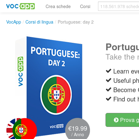
Crea schede
Corsi
VocApp
/
Corsi di lingua
/
Portuguese: day 2
Portugu
Take the n
Learn ev
Useful p
Become C
Find out
Prova g
€19.99
/ Anno