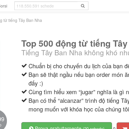
orsi
g từ tiếng Tây Ban Nha
Top 500 động từ tiếng Tâ
Tiếng Tây Ban Nha không khó nh
Chuẩn bị cho chuyến du lịch của bạn 
Bạn sẽ thật ngầu nếu bạn order món ă
đấy :)
Cùng tìm hiểu xem “jugar” nghĩa là gì 
Bạn có thể “alcanzar” trình độ tiếng 
mong muốn với khóa học của chúng tôi
99
o
Prova gratuitamente
o
(20 schede)