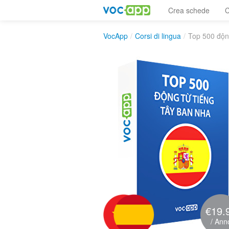
Crea schede
C
VocApp
/
Corsi di lingua
/
Top 500 độn
€19.
/ Ann