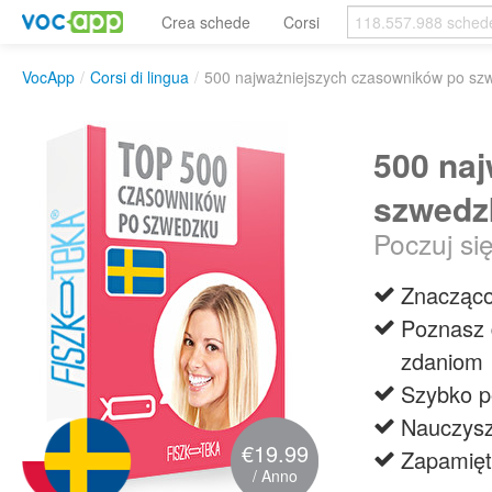
Crea schede
Corsi
VocApp
/
Corsi di lingua
/
500 najważniejszych czasowników po sz
500 na
szwedz
Poczuj s
Znacząco
Poznasz 
zdaniom
Szybko p
Nauczysz
€19.99
Zapamięt
/ Anno