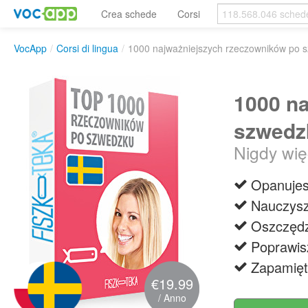
Crea schede
Corsi
VocApp
/
Corsi di lingua
/
1000 najważniejszych rzeczowników po 
1000 n
szwedz
Nigdy wię
Opanujes
Nauczysz
Oszczędz
Poprawis
Zapamięt
€19.99
/ Anno