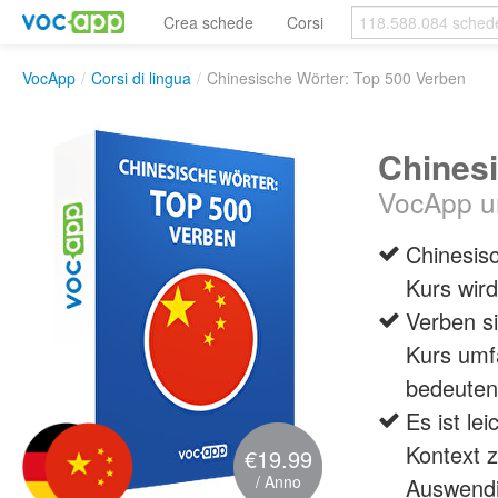
Crea schede
Corsi
VocApp
/
Corsi di lingua
/
Chinesische Wörter: Top 500 Verben
Chinesi
VocApp un
Chinesisc
Kurs wird
Verben si
Kurs umfa
bedeuten
Es ist l
Kontext z
€19.99
/ Anno
Auswendi