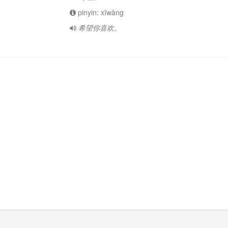
pinyin: xīwàng
希望你喜欢。
: