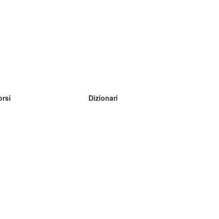
orsi
Dizionari
mpara inglese
mpara tedesco
mpara spagnolo
mpara francese
mpara russo
mpara norvegese
mpara svedese