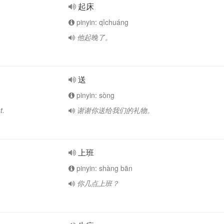
起床
pinyin: qǐchuáng
他起晚了。
送
pinyin: sòng
t.
谢谢你送给我们的礼物。
上班
pinyin: shàng bān
你几点上班？