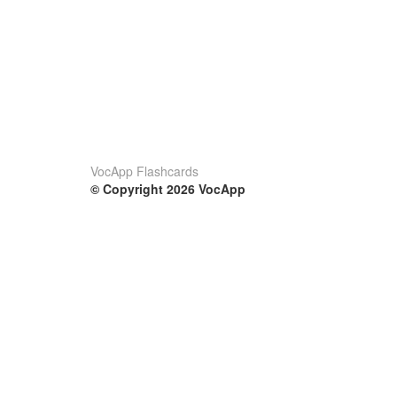
VocApp Flashcards
© Copyright 2026 VocApp
02-798 Mielczarskiego 8/58
Warsaw, Poland (EU)