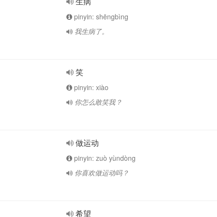
生病
pinyin: shēngbìng
我生病了。
笑
pinyin: xiào
你怎么敢笑我？
做运动
pinyin: zuò yùndòng
你喜欢做运动吗？
希望