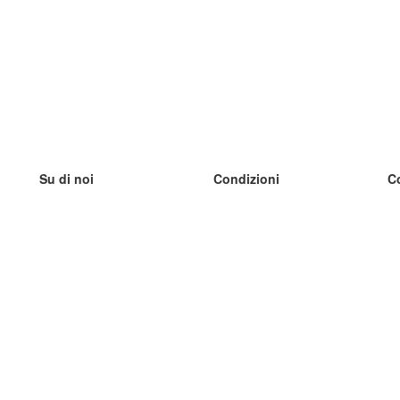
Su di noi
Condizioni
C
Il nostro team
100% garantito
I
Blog
Politica sulla privacy
I
Regolamento
I
Contatto
GDPR
I
Contatti
I
Scopri di più
I
Aiuto
Nuove schede
I
Domande frequenti
alcuni blog
Catalogo