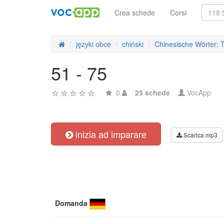
Crea schede
Corsi
języki obce
chiński
Chinesische Wörter: 
51 - 75
0
25 schede
VocApp
inizia ad imparare
Scarica mp3
Domanda