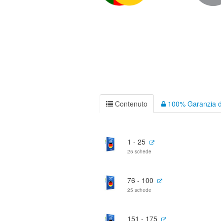
Contenuto
100% Garanzia d
1 - 25
25 schede
76 - 100
25 schede
151 - 175