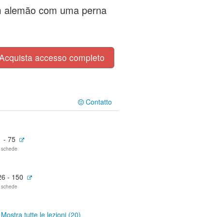
em alemão com uma perna
Acquista accesso completo
Contatto
 - 75
 schede
26 - 150
 schede
Mostra tutte le lezioni (20)