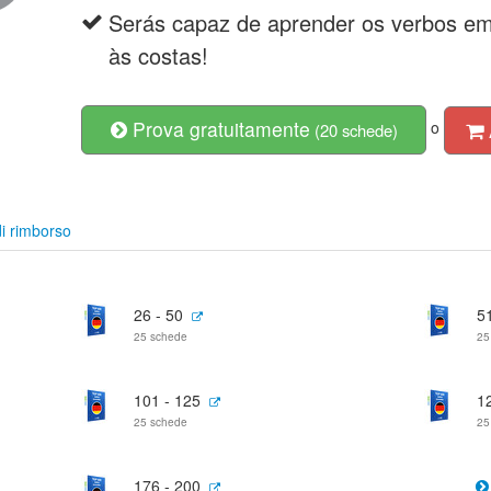
Serás capaz de aprender os verbos 
às costas!
Prova gratuitamente
o
(20 schede)
i rimborso
26 - 50
51
25 schede
25
101 - 125
1
25 schede
25
176 - 200