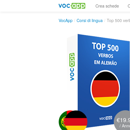
Crea schede
C
VocApp
/
Corsi di lingua
/
Top 500 ver
€19.
/ Ann