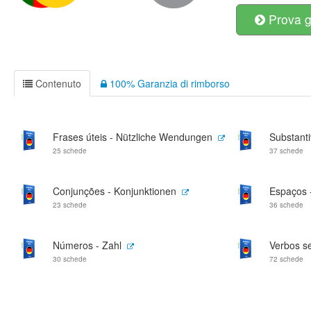
Prova g
Contenuto
100% Garanzia di rimborso
Frases úteis - Nützliche Wendungen
Substanti
25 schede
37 schede
Conjunções - Konjunktionen
Espaços 
23 schede
36 schede
Números - Zahl
Verbos se
30 schede
72 schede