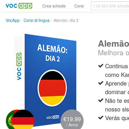
Crea schede
Corsi
VocApp
/
Corsi di lingua
/
Alemão: dia 2
Alemão:
Melhora o
Continua
como Kan
Aprende 
dominar 
Não te e
nosso si
Verás qu
€19.99
/ Anno