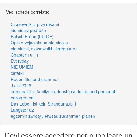
Vedi schede correlate:
Czasowniki z przyimkami
niemiecki podróże
Falsch Frënn (LU-DE)
Opis przyjaciela po niemiecku
niemiecki, czasowniki nieregularne
Chapter 10,11
Everyday
NIE UMIEM
ceferki
Redemittel und grammar
June 2026
personal life: family/relarionships/friends and personal
background
Das Leben ist kein Strandurlaub 1
Langster 82
egzamin zwroty / etwsas zusammen planen
Devi essere accedere per pubblicare un