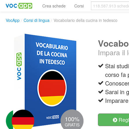
Crea schede
Corsi
VocApp
/
Corsi di lingua
/
Vocabolario della cucina in tedesco
Vocabol
Impara il 
Stai stud
corso fa 
Conoscera
Sarai in g
Imparare 
100%
Regis
GRATIS