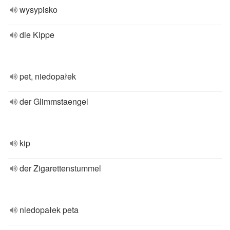
wysypisko
die Kippe
pet, niedopałek
der Glimmstaengel
kip
der Zigarettenstummel
niedopałek peta