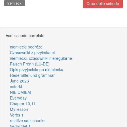
niemiecki
Crea delle schede
Vedi schede correlate:
niemiecki podróże
Czasowniki z przyimkami
niemiecki, czasowniki nieregularne
Falsch Frënn (LU-DE)
Opis przyjaciela po niemiecku
Redemittel und grammar
June 2026
ceferki
NIE UMIEM
Everyday
Chapter 10,11
My lesson
Verbs 1
relative satz chunks
Verbs Set 1