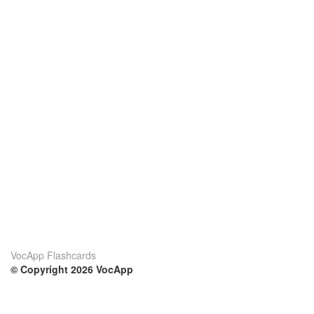
VocApp Flashcards
© Copyright 2026 VocApp
02-798 Mielczarskiego 8/58
Warsaw, Poland (EU)