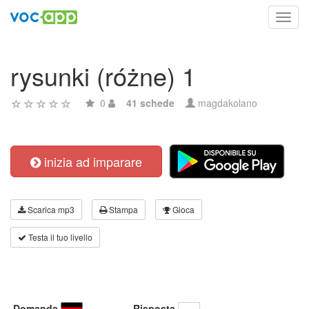
Toggl
navig
rysunki (różne) 1
0
41 schede
magdakolano
inizia ad imparare
Scarica mp3
Stampa
Gioca
Testa il tuo livello
Domanda
Risposta