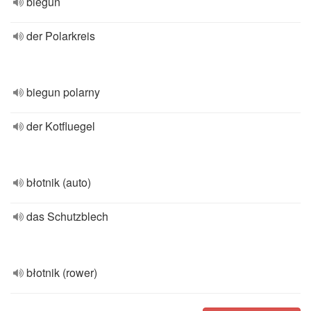
biegun
der Polarkreis
biegun polarny
der Kotfluegel
błotnik (auto)
das Schutzblech
błotnik (rower)