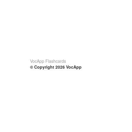
VocApp Flashcards
© Copyright 2026 VocApp
02-798 Mielczarskiego 8/58
Warsaw, Poland (EU)