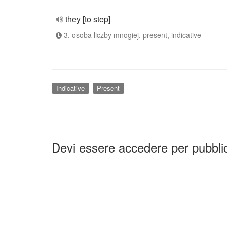
they [to step]
3. osoba liczby mnogiej, present, indicative
Indicative
Present
Devi essere accedere per pubbl