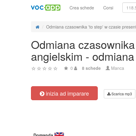
Crea schede
Corsi
Odmiana czasownika 'to step' w czasie present
Odmiana czasownika '
angielskim - odmiana
0
8 schede
Manca
inizia ad imparare
Scarica mp3
Domanda