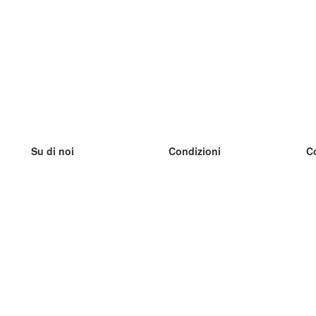
Su di noi
Condizioni
C
Il nostro team
100% garantito
I
Blog
Politica sulla privacy
I
Regolamento
I
Contatto
GDPR
I
Contatti
I
Scopri di più
I
Aiuto
Nuove schede
I
Domande frequenti
alcuni blog
Catalogo