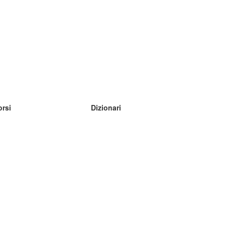
orsi
Dizionari
mpara inglese
mpara tedesco
mpara spagnolo
mpara francese
mpara russo
mpara norvegese
mpara svedese