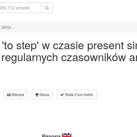
 simp...
to step' w czasie present si
 regularnych czasowników an
Stampa
Gioca
Testa il tuo livello
Risposta