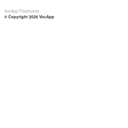
VocApp Flashcards
© Copyright 2026 VocApp
02-798 Mielczarskiego 8/58
Warsaw, Poland (EU)
Su di noi
Condizioni
Il nostro team
100% garantito
Blog
Politica sulla privacy
Regolamento
Contatto
GDPR
Contatti
Corsi
Aiuto