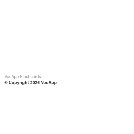
VocApp Flashcards
© Copyright 2026 VocApp
02-798 Mielczarskiego 8/58
Warsaw, Poland (EU)