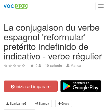
Toggl
navig
La conjugaison du verbe
espagnol 'reformular'
pretérito indefinido de
indicativo - verbe régulier
0
10 schede
Manca
inizia ad imparare
Scarica mp3
Stampa
Gioca