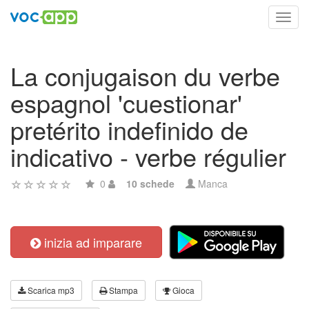
Toggl
navig
La conjugaison du verbe
espagnol 'cuestionar'
pretérito indefinido de
indicativo - verbe régulier
0
10 schede
Manca
inizia ad imparare
Scarica mp3
Stampa
Gioca