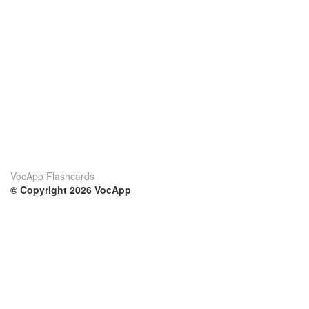
VocApp Flashcards
© Copyright 2026 VocApp
02-798 Mielczarskiego 8/58
Warsaw, Poland (EU)