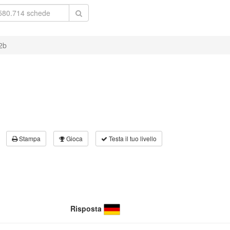
 2b
Stampa
Gioca
Testa il tuo livello
Risposta