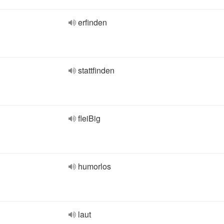
erfinden
stattfinden
fleiBig
humorlos
laut