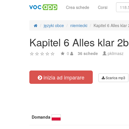
Crea schede
Corsi
języki obce
niemiecki
Kapitel 6 Alles klar
Kapitel 6 Alles klar 2b
0
36 schede
pklimasz
inizia ad imparare
Scarica mp3
Domanda