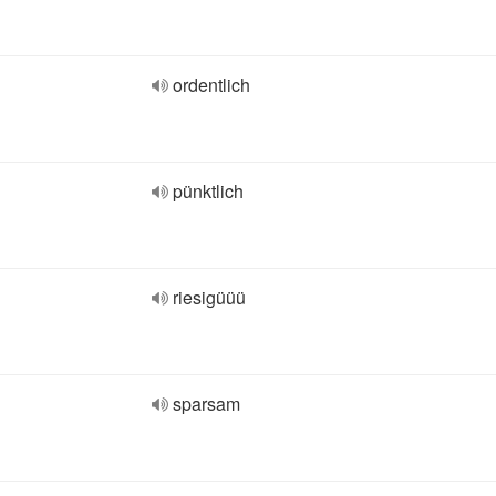
ordentlich
pünktlich
riesigüüü
sparsam