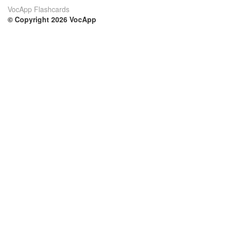
VocApp Flashcards
© Copyright 2026 VocApp
02-798 Mielczarskiego 8/58
Warsaw, Poland (EU)
Su di noi
Condizioni
Il nostro team
100% garantito
Blog
Politica sulla privacy
Regolamento
Contatto
GDPR
Contatti
Corsi
Aiuto
Impara inglese
Domande frequenti