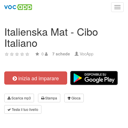
Toggl
navig
Italienska Mat - Cibo
Italiano
0
7 schede
VocApp
inizia ad imparare
Scarica mp3
Stampa
Gioca
Testa il tuo livello