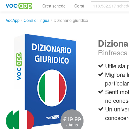
Crea schede
Corsi
VocApp
/
Corsi di lingua
/
Dizionario giuridico
Diziona
Rinfresca
Utile sia
Migliora 
particolar
Senti mol
ne conosc
Un univer
conoscer
€19.99
/ Anno