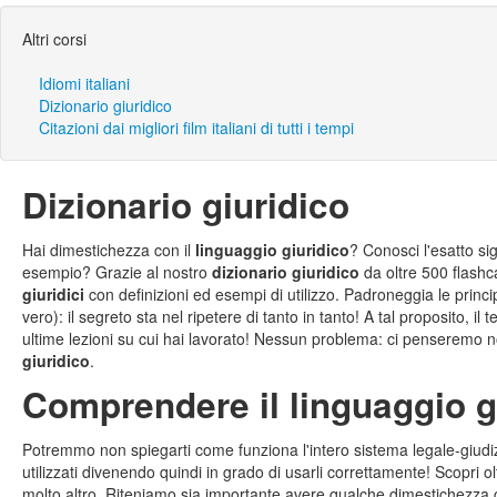
Altri corsi
Idiomi italiani
Dizionario giuridico
Citazioni dai migliori film italiani di tutti i tempi
Dizionario giuridico
Hai dimestichezza con il
linguaggio giuridico
? Conosci l'esatto si
esempio? Grazie al nostro
dizionario giuridico
da oltre 500 flashc
giuridici
con definizioni ed esempi di utilizzo. Padroneggia le princi
vero): il segreto sta nel ripetere di tanto in tanto! A tal proposito, i
ultime lezioni su cui hai lavorato! Nessun problema: ci penseremo no
giuridico
.
Comprendere il linguaggio g
Potremmo non spiegarti come funziona l'intero sistema legale-giudizi
utilizzati divenendo quindi in grado di usarli correttamente! Scopri o
molto altro. Riteniamo sia importante avere qualche dimestichezza co