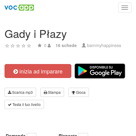
Toggl
navig
Gady i Płazy
0
16 schede
bammyhappiness
inizia ad imparare
Scarica mp3
Stampa
Gioca
Testa il tuo livello
Domanda
Risposta