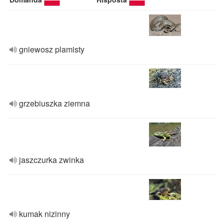
gniewosz plamisty
grzebiuszka ziemna
jaszczurka zwinka
kumak nizinny