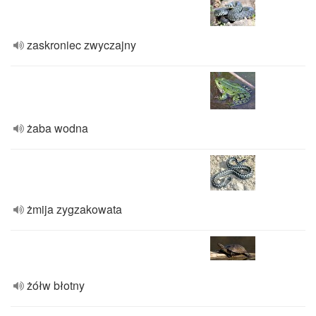
zaskroniec zwyczajny
żaba wodna
żmija zygzakowata
żółw błotny