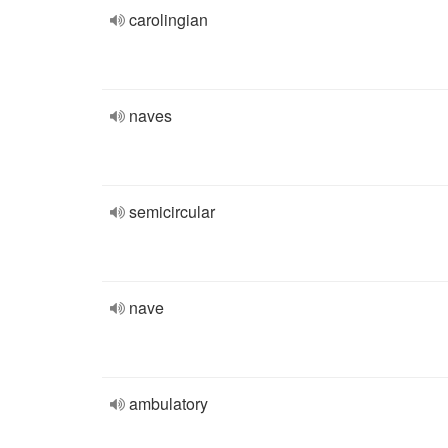
carolingian
naves
semicircular
nave
ambulatory