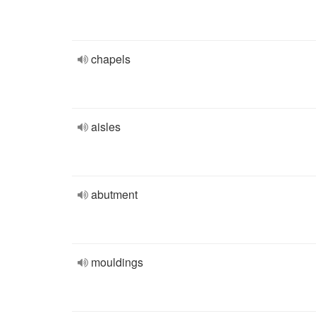
chapels
aisles
abutment
mouldings