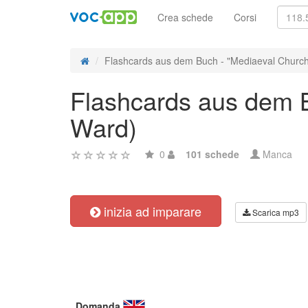
Crea schede
Corsi
Flashcards aus dem Buch - "Mediaeval Church V
Flashcards aus dem B
Ward)
0
101 schede
Manca
inizia ad imparare
Scarica mp3
Domanda