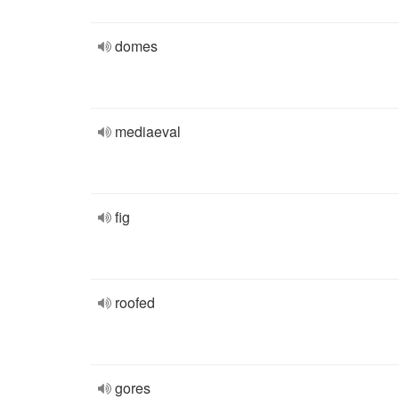
domes
mediaeval
fig
roofed
gores