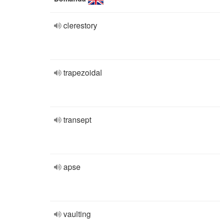
clerestory
trapezoidal
transept
apse
vaulting