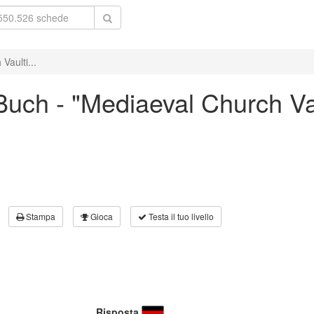
aulti...
uch - "Mediaeval Church Va
Stampa
Gioca
Testa il tuo livello
Risposta