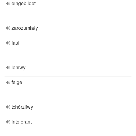
eingebildet
zarozumiały
faul
leniwy
feige
tchórzliwy
intolerant