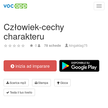
Toggl
navig
Człowiek-cechy
charakteru
0
78 schede
kingaklag75
inizia ad imparare
Scarica mp3
Stampa
Gioca
Testa il tuo livello