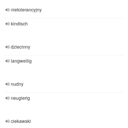
nietolerancyjny
kindisch
dziecinny
langweilig
nudny
neugierig
ciekawski