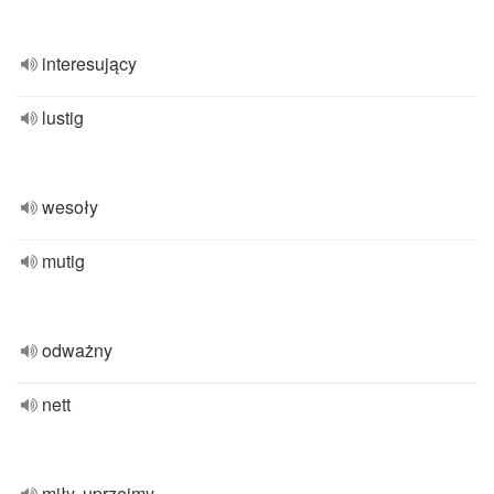
interesujący
lustig
wesoły
mutig
odważny
nett
miły, uprzejmy