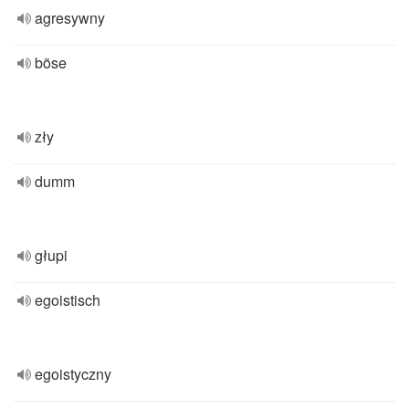
agresywny
böse
zły
dumm
głupi
egoistisch
egoistyczny