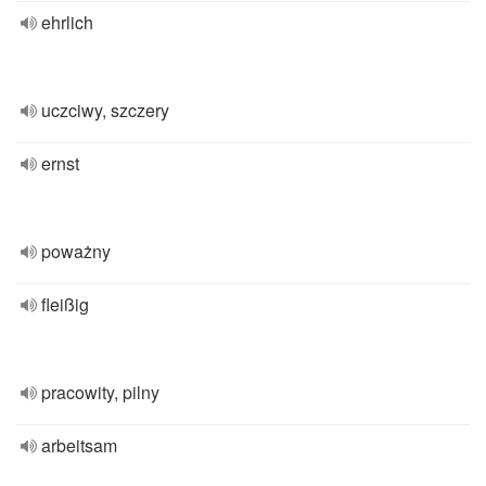
ehrlich
uczciwy, szczery
ernst
poważny
fleißig
pracowity, pilny
arbeitsam