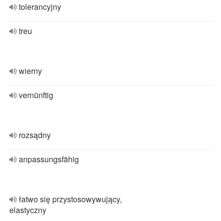
tolerancyjny
treu
wierny
vernünftig
rozsądny
anpassungsfähig
łatwo się przystosowywujący,
elastyczny