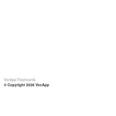
VocApp Flashcards
© Copyright 2026 VocApp
02-798 Mielczarskiego 8/58
Warsaw, Poland (EU)