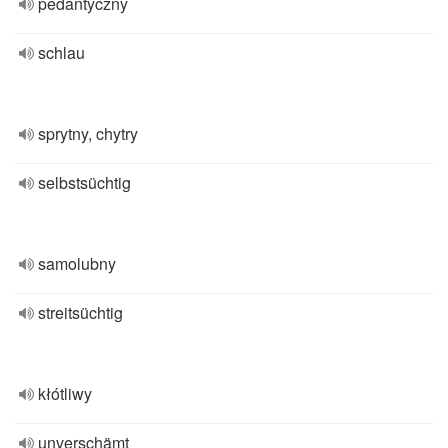
pedantyczny
schlau
sprytny, chytry
selbstsüchtig
samolubny
streitsüchtig
kłótliwy
unverschämt