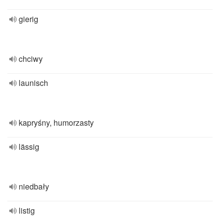
gierig
chciwy
launisch
kapryśny, humorzasty
lässig
niedbały
listig