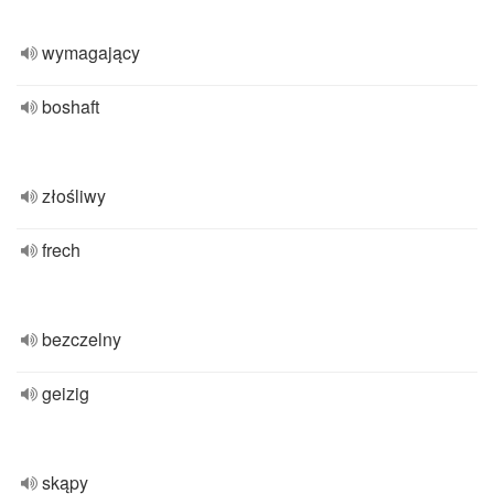
wymagający
boshaft
złośliwy
frech
bezczelny
geizig
skąpy