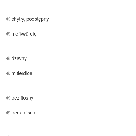
chytry, podstępny
merkwürdig
dziwny
mitleidlos
bezlitosny
pedantisch