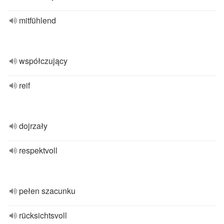
mitfühlend
współczujący
reif
dojrzały
respektvoll
pełen szacunku
rücksichtsvoll