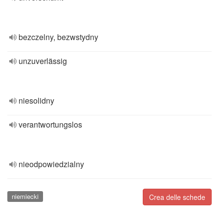
bezczelny, bezwstydny
unzuverlässig
niesolidny
verantwortungslos
nieodpowiedzialny
niemiecki
Crea delle schede