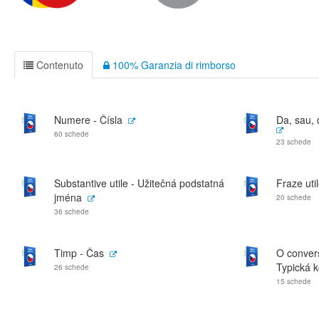
Contenuto
100% Garanzia di rimborso
Numere - Čísla
Da, sau, 
60 schede
23 schede
Substantive utile - Užitečná podstatná
Fraze uti
jména
20 schede
36 schede
Timp - Čas
O convers
Typická k
26 schede
15 schede