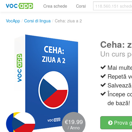
Crea schede
Corsi
VocApp
/
Corsi di lingua
/
Ceha: ziua a 2
Ceha: z
Un curs p
Mai multe
Repetă vo
Salvează 
Începe co
de bază!
€19.99
Prova g
/ Anno