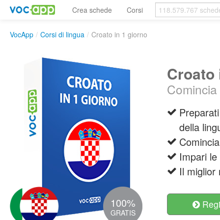
Crea schede
Corsi
VocApp
/
Corsi di lingua
/
Croato in 1 giorno
Croato 
Comincia a
Preparati
della lin
Comincia 
Impari le
Il miglio
100%
Regis
GRATIS