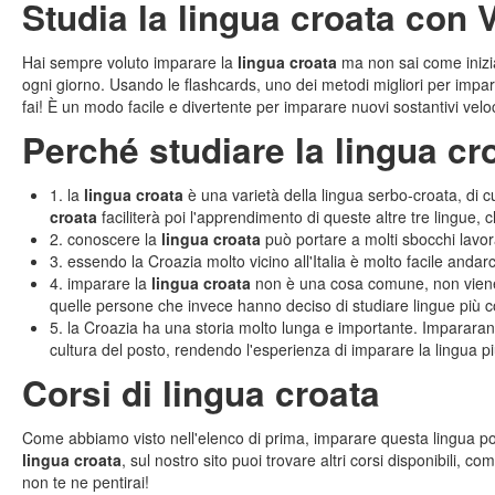
Studia la lingua croata con
Hai sempre voluto imparare la
lingua croata
ma non sai come inizi
ogni giorno. Usando le flashcards, uno dei metodi migliori per impar
fai! È un modo facile e divertente per imparare nuovi sostantivi vel
Perché studiare la lingua cr
1. la
lingua croata
è una varietà della lingua serbo-croata, di cu
croata
faciliterà poi l'apprendimento di queste altre tre lingue, c
2. conoscere la
lingua croata
può portare a molti sbocchi lavo
3. essendo la Croazia molto vicino all'Italia è molto facile and
4. imparare la
lingua croata
non è una cosa comune, non viene 
quelle persone che invece hanno deciso di studiare lingue più c
5. la Croazia ha una storia molto lunga e importante. Imparara
cultura del posto, rendendo l'esperienza di imparare la lingua p
Corsi di lingua croata
Come abbiamo visto nell'elenco di prima, imparare questa lingua port
lingua croata
, sul nostro sito puoi trovare altri corsi disponibili, c
non te ne pentirai!