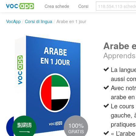
Crea schede
Corsi
VocApp
/
Corsi di lingua
/
Arabe en 1 jour
Arabe e
Apprends 
La langue
aussi com
Avec notr
arabe en 
Le cours 
gauche, à
pratiques
100%
GRATIS
« L’arabe